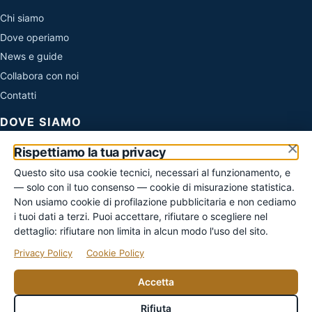
Chi siamo
Dove operiamo
News e guide
Collabora con noi
Contatti
DOVE SIAMO
×
Evo Sistemi di Cirone Simone
Rispettiamo la tua privacy
Via Fratelli Cairoli 45
Questo sito usa cookie tecnici, necessari al funzionamento, e
06073 Corciano (PG)
— solo con il tuo consenso — cookie di misurazione statistica.
P. IVA 02949240549
Non usiamo cookie di profilazione pubblicitaria e non cediamo
info@regolarizza.it
i tuoi dati a terzi. Puoi accettare, rifiutare o scegliere nel
Lun–Ven 9:00–18:30
dettaglio: rifiutare non limita in alcun modo l'uso del sito.
Privacy Policy
Cookie Policy
Preferiamo le richieste scritte: così la tua situazione arriva
completa al tecnico giusto e ricevi una risposta documentata.
Accetta
Rifiuta