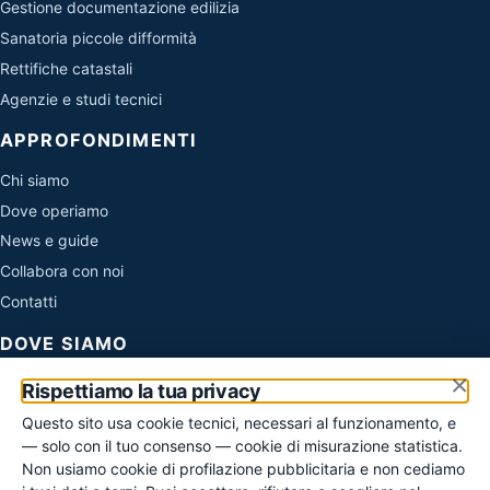
Gestione documentazione edilizia
Sanatoria piccole difformità
Rettifiche catastali
Agenzie e studi tecnici
APPROFONDIMENTI
Chi siamo
Dove operiamo
News e guide
Collabora con noi
Contatti
DOVE SIAMO
×
Evo Sistemi di Cirone Simone
Rispettiamo la tua privacy
Via Fratelli Cairoli 45
Questo sito usa cookie tecnici, necessari al funzionamento, e
06073 Corciano (PG)
— solo con il tuo consenso — cookie di misurazione statistica.
P. IVA 02949240549
Non usiamo cookie di profilazione pubblicitaria e non cediamo
info@regolarizza.it