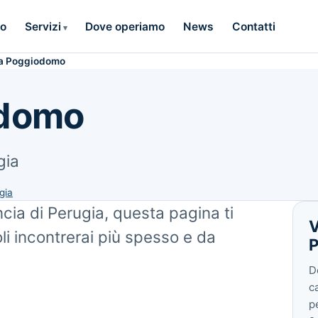
mo
Servizi
Dove operiamo
News
Contatti
sa Poggiodomo
odomo
gia
gia
cia di Perugia, questa pagina ti
V
oli incontrerai più spesso e da
D
c
pe