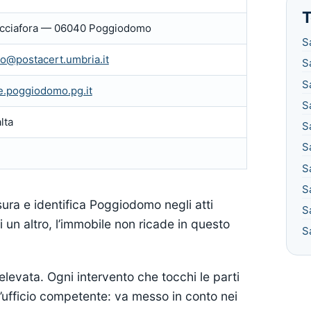
T
Mucciafora — 06040 Poggiodomo
S
@postacert.umbria.it
S
S
.poggiodomo.pg.it
S
lta
S
S
S
S
ura e identifica Poggiodomo negli atti
S
i un altro, l’immobile non ricade in questo
S
 elevata. Ogni intervento che tocchi le parti
l’ufficio competente: va messo in conto nei