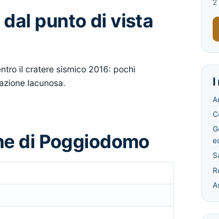
2 
dal punto di vista
ntro il cratere sismico 2016: pochi
I
ntazione lacunosa.
A
C
G
une di Poggiodomo
ed
S
Re
A