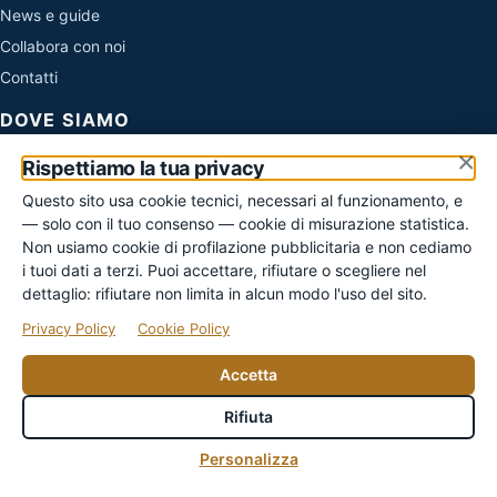
News e guide
Collabora con noi
Contatti
DOVE SIAMO
×
Evo Sistemi di Cirone Simone
Rispettiamo la tua privacy
Via Fratelli Cairoli 45
Questo sito usa cookie tecnici, necessari al funzionamento, e
06073 Corciano (PG)
— solo con il tuo consenso — cookie di misurazione statistica.
P. IVA 02949240549
Non usiamo cookie di profilazione pubblicitaria e non cediamo
info@regolarizza.it
i tuoi dati a terzi. Puoi accettare, rifiutare o scegliere nel
Lun–Ven 9:00–18:30
dettaglio: rifiutare non limita in alcun modo l'uso del sito.
Preferiamo le richieste scritte: così la tua situazione arriva
Privacy Policy
Cookie Policy
completa al tecnico giusto e ricevi una risposta documentata.
Accetta
Rifiuta
♿
Personalizza
© 2026 Evo Sistemi di Cirone Simone — Tutti i diritti riservati
Privacy policy
Cookie policy
Accessibilità
Condizioni d’uso