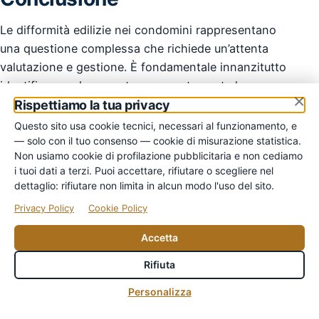
Le difformità edilizie nei condomini rappresentano
una questione complessa che richiede un’attenta
valutazione e gestione. È fondamentale innanzitutto
identificare e documentare accuratamente le
×
difformità esistenti, spesso con l’ausilio di un
Rispettiamo la tua privacy
tecnico qualificato. Successivamente, è necessario
Questo sito usa cookie tecnici, necessari al funzionamento, e
verificare la possibilità di sanare tali difformità
— solo con il tuo consenso — cookie di misurazione statistica.
Non usiamo cookie di profilazione pubblicitaria e non cediamo
attraverso le procedure previste dalla normativa
i tuoi dati a terzi. Puoi accettare, rifiutare o scegliere nel
vigente, come la richiesta di sanatoria edilizia. In
dettaglio: rifiutare non limita in alcun modo l'uso del sito.
alcuni casi, potrebbe essere necessario ottenere il
Privacy Policy
Cookie Policy
consenso dell’assemblea condominiale, soprattutto
se le difformità incidono sulle parti comuni. È
Accetta
importante agire tempestivamente per evitare
Rifiuta
sanzioni e complicazioni legali. Infine, è consigliabile
♿
consultare un legale esperto in diritto condominiale
Personalizza
per garantire che tutte le azioni intraprese siano